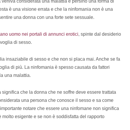
a veniva considerata una malattia e persino una forma di
esta è una visione errata e che la ninfomania non è una
sentire una donna con una forte sete sessuale.
no uomo nei portali di annunci erotici
, spinte dal desiderio
 voglia di sesso.
 insaziabile di sesso e che non si placa mai. Anche se fa
glia di più. La ninfomania è spesso causata da fattori
da una malattia.
a significa che la donna che ne soffre deve essere trattata
onsiderata una persona che conosce il sesso e sa come
 è importante notare che essere una ninfomane non significa
 molto esigente e se non è soddisfatta del rapporto