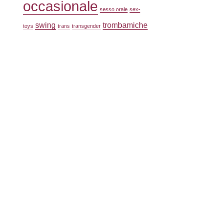
occasionale
sesso orale
sex-
swing
trombamiche
toys
trans
transgender