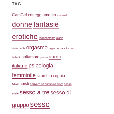
TAG
CamGirl
corteggiamento
cuckold
donne
fantasie
erotiche
fidanzamento
gigolò
orgasmo
ninfomania
orgia
per fare incontri
porno
poliamore
bollenti
porno
psicologia
italiano
femminile
scambio coppia
scambisti
scrivere un annuncio sexy
sesso
sesso a tre
sesso di
anale
sesso
gruppo