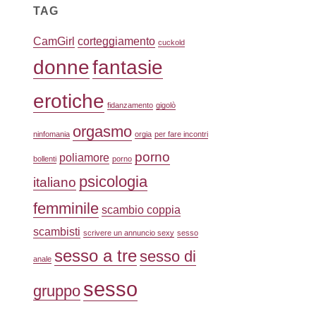
TAG
CamGirl
corteggiamento
cuckold
donne
fantasie
erotiche
fidanzamento
gigolò
orgasmo
ninfomania
orgia
per fare incontri
porno
poliamore
bollenti
porno
psicologia
italiano
femminile
scambio coppia
scambisti
scrivere un annuncio sexy
sesso
sesso a tre
sesso di
anale
sesso
gruppo