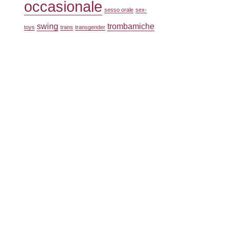
occasionale
sesso orale
sex-
swing
trombamiche
toys
trans
transgender