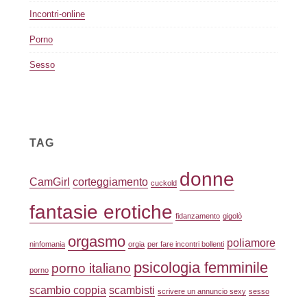
Incontri-online
Porno
Sesso
TAG
donne
CamGirl
corteggiamento
cuckold
fantasie erotiche
fidanzamento
gigolò
orgasmo
poliamore
ninfomania
orgia
per fare incontri bollenti
psicologia femminile
porno italiano
porno
scambio coppia
scambisti
scrivere un annuncio sexy
sesso