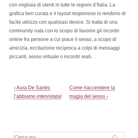
con migliaia di utenti in tutte le regioni d’Italia. La
grafica ben curata e il layout responsivo lo rendono di
facile utilizzo con qualsiasi device. Si tratta di una
community nata con lo scopo di favorire gli incontri
online fra persone a cui piace il sesso, a scopo di
amicizia, eccitazione reciproca a colpi di messaggi
piccanti, sesso virtuale o incontri reali.
Navigazione
L'articolo
Il
‹ Aura De Santis:
Come riaccendere la
precedente
prossimo
articoli
l’abbiamo intervistata!
magia del sesso ›
è
articolo
è
Cerca: